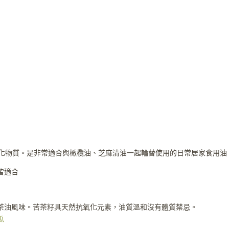
化物質。是非常適合與橄欖油、芝麻清油一起輪替使用的日常居家食用油
皆適合
茶油風味。苦茶籽具天然抗氧化元素，油質溫和沒有體質禁忌。
瓜