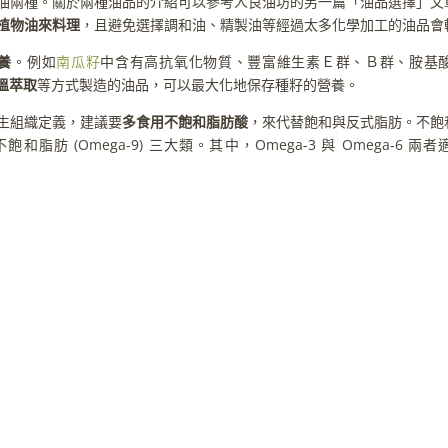
油兩種。關於兩種油品的介紹可以參考人良油坊的另一篇「油品選擇」文
植物油來料理
，且避免選擇調和油、精製油等經過太多化學加工的油品會
養
。例如
南瓜籽
中含有高抗氧化物質、豐富維生素Ｅ群、Ｂ群、胺基
溫萃取
等方式製造的油品，可以最大化地保存種籽的營養。
生組織定義，建議要
多食用不飽和脂肪酸
，來代替飽和與反式脂肪。不飽
飽和脂肪 (Omega-9) 三大類。其中，Omega-3 與 Omega-6 兩