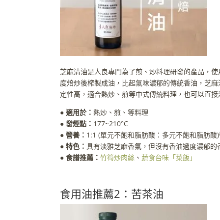
芝麻清油是人良專門為了煎、炒料理研發的產品，使
度焙炒後榨製成油，比起氣味濃郁的傳統香油，芝麻
定性高，適合熱炒、煎等中式傳統料理，也可以直接
● 適用於：
熱炒、煎、等料理
●
發煙點：
177~210°C
●
營養：
1:1 (單元不飽和脂肪酸：多元不飽和脂肪酸
●
特色：
具有淡雅芝麻香氣，但沒有香油過度濃郁的
●
食譜推薦：
竹筍炒肉絲
、
蔬食台味「菜飯」
食用油推薦2：苦茶油