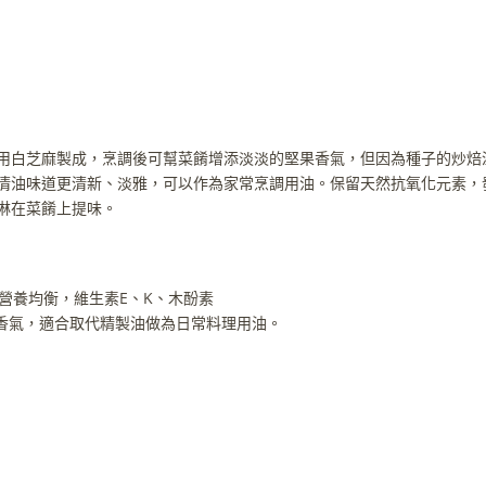
用白芝麻製成，烹調後可幫菜餚增添淡淡的堅果香氣，但因為種子的炒焙
清油味道更清新、淡雅，可以作為家常烹調用油。保留天然抗氧化元素，
淋在菜餚上提味。
)營養均衡，維生素E、K、木酚素
香氣，適合取代精製油做為日常料理用油。