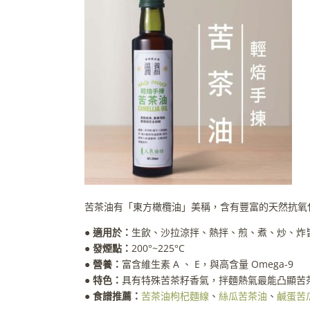
苦茶油有「東方橄欖油」美稱，含有豐富的天然抗氧
● 適用於：
生飲、沙拉涼拌、熱拌、煎、煮、炒、炸
● 發煙點：
200°~225°C
● 營養：
富含維生素 A 、 E，與高含量 Omega-9
● 特色：
具有特殊苦茶籽香氣，拌麵熱氣最能凸顯苦
● 食譜推薦：
苦茶油枸杞麵線
、
絲瓜苦茶油
、
鹹蛋苦