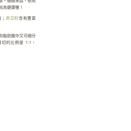
章。總結來說，依照
較為健康喔！
酸；
奇亞籽
含有豐富
和脂肪酸中又可細分
者適切的比例是 1:1，