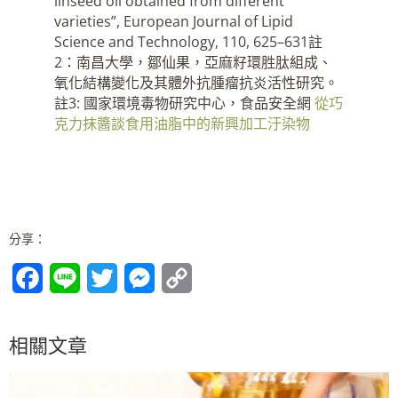
linseed oil obtained from different
varieties”, European Journal of Lipid
Science and Technology, 110, 625–631註
2：南昌大學，鄒仙果，亞麻籽環胜肽組成、
氧化結構變化及其體外抗腫瘤抗炎活性研究。
註3: 國家環境毒物研究中心，食品安全網
從巧
克力抹醬談食用油脂中的新興加工汙染物
分享：
F
L
T
M
C
a
i
w
e
o
c
n
i
s
p
相關文章
e
e
t
s
y