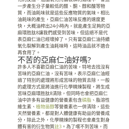
一步產生分子量較低的醛、酮、醇和酸等物
質，而油耗味就是這些反應物質的氣味。相比
油耗味的產生，亞麻仁油苦味反應的速度更
快，大概油榨出24小時內，就能產生足夠的亞
麻環胜肽8讓我們感受到苦味，但這絕不是代
表亞麻仁油已經壞掉了。只有當亞麻仁油持續
氧化裂解到產生油耗味時，這時油品就不適合
再食用了。
不苦的亞麻仁油好嗎?
許多人不喜歡亞麻仁油的苦味，特地去找沒有
苦味的亞麻仁油，沒有苦味，表示亞麻仁油經
過了特別的處理將形成苦味的物質去除，一般
的處理方式是將油進行化學精煉製程，將生成
苦味亞麻環胜肽8清除，但同時也會把亞麻仁
油中許多有益健康的營養素包含
磷脂
、脂溶性
維生素、
植物甾醇
等營養素也一併清除，這些
天然營養素，都是對人體健康有助益的營養成
分，除此之外，化學精煉的製程也會產生對身
體有害的衍生物質
註3
。為了嚐不到苦味，而