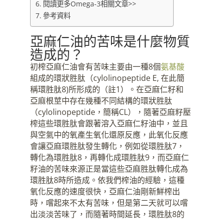
閱讀更多Omega-3相關文章>>
參考資料
亞麻仁油的苦味是什麼物質
造成的？
初榨亞麻仁油會有苦味主要由一種8個
氨基酸
組成的環狀胜肽（cylolinopeptide E, 在此簡
稱環胜肽8)所形成的（註1）。在亞麻仁籽和
亞麻根莖中存在幾種不同結構的環狀胜肽
（cylolinopeptide，簡稱CL），隨著亞麻籽壓
榨這些環胜肽會跟著溶入亞麻仁籽油中，並且
與空氣中的氧產生氧化還原反應，此氧化反應
會讓亞麻環胜肽發生轉化，例如從環胜肽7，
轉化為環胜肽8，再轉化成環胜肽9，而亞麻仁
籽油的苦味來源正是當這些亞麻胜肽轉化成為
環胜肽8時所造成。依我們榨油的經驗，這種
氧化反應的速度很快，亞麻仁油剛新鮮榨出
時，嚐起來不太有苦味，但是第二天就可以嚐
出淡淡苦味了，而隨著時間延長，環胜肽8的