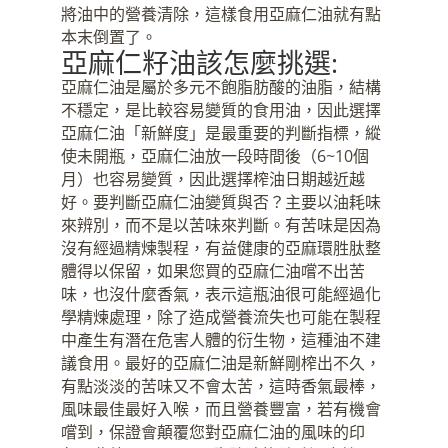
將油中的營養清除，這樣食用亞麻仁油就有點
本末倒置了。
亞麻仁籽油該怎麼挑選:
亞麻仁油是屬於多元不飽脂肪酸的油脂，結構
不穩定，是比較容易變質的食用油，因此選擇
亞麻仁油「新鮮度」是最重要的判斷指標，縱
使未開瓶，亞麻仁油放一段時間後（6~10個
月）也容易變質，因此選擇榨油日期越近越
好。要判斷亞麻仁油變質與否？主要以油耗味
來辨別，而不是以苦味來判斷。有苦味是因為
沒有經過精煉製程，有益健康的亞麻環胜肽整
體得以保留，如果您買的亞麻仁油嚐不出苦
味，也沒什麼香氣，表示這瓶油很可能經過化
學精煉處理，除了造成營養流失也可能在製程
中產生有潛在危害人體的衍生物，這種油不建
議食用。最好的亞麻仁油是新鮮剛榨出不久，
有點淡淡的苦味又不會太苦，這時香氣最棒，
風味最佳最好入喉，而且營養豐富，若有機會
嚐到，保證會顛覆您對亞麻仁油的風味的印