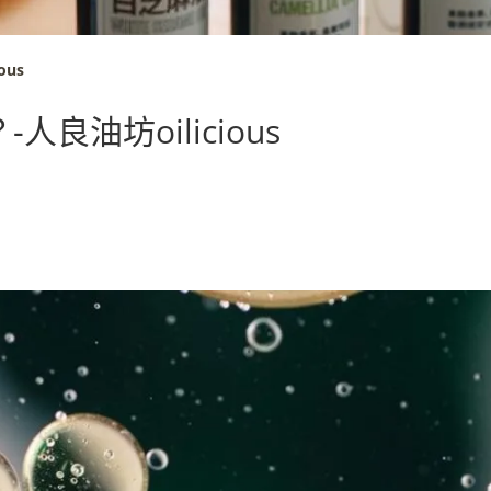
us
油坊oilicious