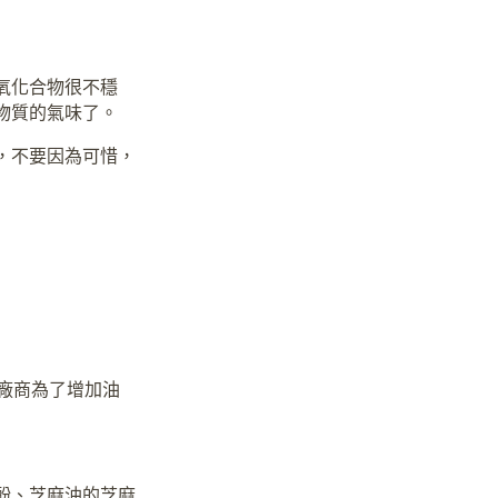
氧化合物很不穩
物質的氣味了。
，不要因為可惜，
廠商為了增加油
酚、芝麻油的芝麻