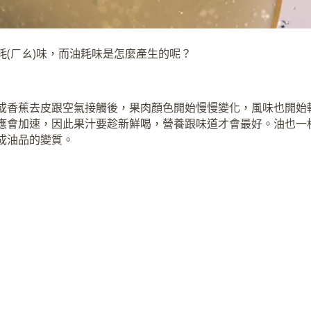
(ㄏㄠ)味，而油耗味是怎麼產生的呢？
或香蕉去皮跟空氣接觸後，果肉顏色開始慢慢變化，風味也開始
應會加速，因此果汁要趁新鮮喝，營養跟味道才會最好。油也一
成油品的變質。