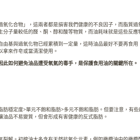
過氧化合物」，這兩者都是損害我們健康的不良因子，而脂質過
生分子量較低的醛、酮、醇和酸等物質，而油耗味就是這些反應
自由基與過氧化物已經累積到一定量，這時油品最好不要再食用
以拿來作皂或當清潔使用。
因此如何避免油品遭受氧氣的毒手，是保護食用油的關鍵所在。
脂肪穩定度>單元不飽和脂肪>多元不飽和脂肪。但要注意，有些
讓油品不易變質，但會形成有害健康的反式脂肪。
氣裂解。初榨油大多含有天然抗氧化元素，例如橄欖油中的橄欖