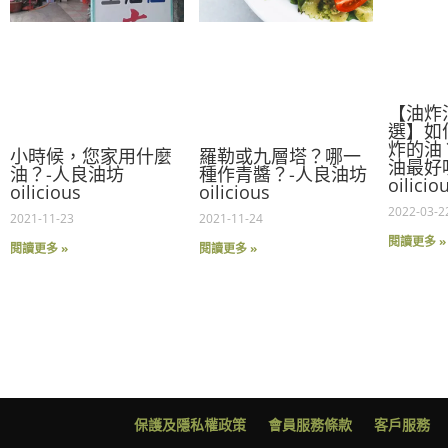
r
【油炸
選】如
炸的油
小時候，您家用什麼
羅勒或九層塔？哪一
油最好
油？-人良油坊
種作青醬？-人良油坊
oilicio
oilicious
oilicious
2022-03-2
2021-11-23
2021-11-24
閱讀更多 »
閱讀更多 »
閱讀更多 »
保護及隱私權政策
會員服務條款
客戶服務