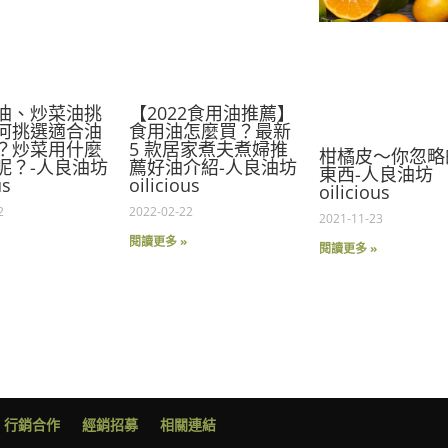
油、炒菜油挑
【2022食用油推薦】
何挑選適合油
食用油怎麼買？最新
？炒菜用什麼
5 款居家煮夫煮婦推
柑橘皮～你忽略
呢？-人良油坊
薦好油介紹-人良油坊
東西-人良油坊
us
oilicious
oilicious
2
2022-02-22
2021-11-23
閱讀更多 »
閱讀更多 »
行銷合作
經銷招募
相關連結