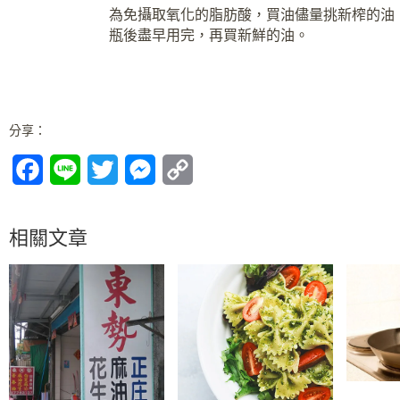
為免攝取氧化的脂肪酸，買油儘量挑新榨的油
瓶後盡早用完，再買新鮮的油。
分享：
F
L
T
M
C
a
i
w
e
o
c
n
i
s
p
相關文章
e
e
t
s
y
b
t
e
L
o
e
n
i
o
r
g
n
k
e
k