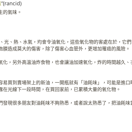
味
“(rancid)
生的氣味。
氣、光、熱、水氣，均會令油氧化，這些氧化物的害處在於，它們
胞膜造成莫大的傷害，除了傷害心血管外，更增加罹癌的風險。
氧化，另外高溫油炸食物，也會讓油加速氧化，炸的時間越久、
容易買到賣場架上的新油，一開瓶就有「油耗味」，可能是進口
露在光線下一段時間，在買回家前，已累積大量的氧化物。
們發現很多朋友對油耗味不夠熟悉，或者說太熟悉了，把油耗味