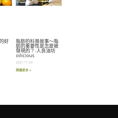
的好
脂肪的科普故事～脂
肪的重要性是怎麼被
發現的？-人良油坊
oilicious
2021-11-24
閱讀更多 »